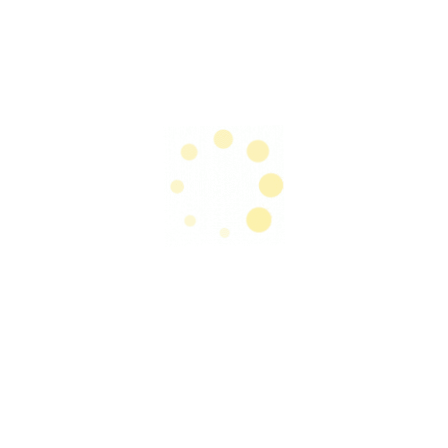
Inhalte waren zum Zeitpunkt der Verlinkung nicht
erkennbar. Eine permanente inhaltliche Kontrolle der
verlinkten Seiten ist jedoch ohne konkrete
Anhaltspunkte einer Rechtsverletzung nicht zumutbar.
Bei Bekanntwerden von Rechtsverletzungen werden
wir derartige Links umgehend entfernen.
Gestaltung, Fotos und Grafiken:
Angaben der Quelle für verwendetes Bilder- und
Grafikmaterial:
https://www.enagic.com/
http://www.kangenwasserdeutschland.com/
https://redox-deutschland.de/asea_products/
http://www.sanatur.de/
https://www.moringagarden.eu/